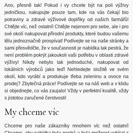
Ano, přesně tak! Pokud i vy chcete být na poli výživy
jedničkou, nakupujte pouze tam, kde na vás čekají
bio
potraviny
a zdravé výživové doplňky od našich farmářů!
Chtějte víc, než ostatní! Chtějte nejenom pro sebe, ale i pro
své okolí nakupovat přírodní produkty, které budou vašemu
tělu jednoznačně prospívat! Podívejte se na naše stránky a
sami přesvědčte, že v současnosti je nabídka tak pestrá, že
není problém pokrýt jakoukoli vaši potřebu v oblasti zdravé
výživy! Nikdy nebylo tak jednoduché, nakupovat od
lokálních výrobců jako teď! Nehledejte složitě ve svém
okolí, kdo vyrábí a produkuje třeba zeleninu a ovoce na
prodej? Zbytečná práce! Podívejte se na náš web a v klidu
si objednejte, co vás zaujalo! Vždy v perfektní kvalitě, vždy
s jistotou zaručené čerstvosti!
My chceme víc
Chceme pro naše zákazníky mnohem víc než ostatní!
Chceme, aby nabídka byla pestrá a byla možnost vybírat z