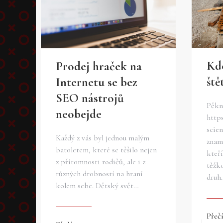
Kde
Prodej hraček na
ště
Internetu se bez
SEO nástrojů
Pěkné
neobejde
http
scie
Každý z vás byl jednou malým
znam
batoletem, které se těšilo nejen
kteř
z přítomnosti rodičů, ale i z
těžk
různých drobností na hraní
druh
kolem sebe. Dětský svět…
Přečí