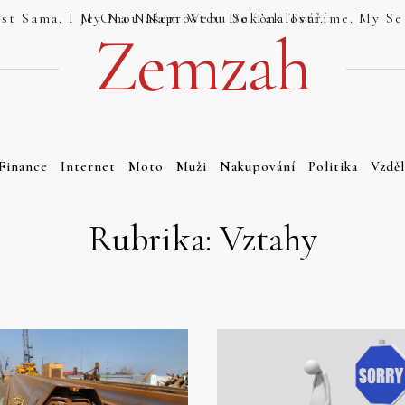
Jsou Weby, Které Se Tváří Jako Dokonalost Sama. I My Na Našem Webu Se Tak Tváříme. My Se Tak Ale Tváříme Právem. Náš Web Totiž Je Onou Naprostou Dokonalostí.
Zemzah
Finance
Internet
Moto
Muži
Nakupování
Politika
Vzděl
Rubrika:
Vztahy