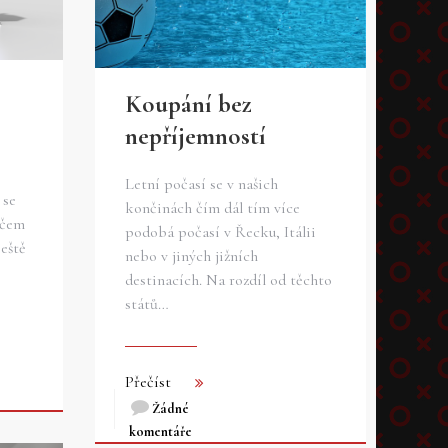
Koupání bez
nepříjemností
Letní počasí se v našich
 se
končinách čím dál tím více
ěčem
podobá počasí v Řecku, Itálii
eště
nebo v jiných jižních
destinacích. Na rozdíl od těchto
států…
Přečíst
Žádné
komentáře