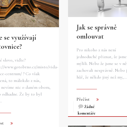
Jak se správně
omlouvat
 se využívají
tovnice?
Pro nikoho z nás není
jednoduché přiznat, že jsme
 slovo, viďte?
mýlili. Nebo že jsme se v n
s://www.gotobrno.cz/misto/vida-
zachovali nesprávně. Nebo j
nce-centrum/ ? Co však
hůř, že někdo jiný než my,…
ená, to málokdo z nás,
í nevíme nic o daném oboru,
o odhadne. Že by to byl
Přečíst
…
Žádné
komentáře
st