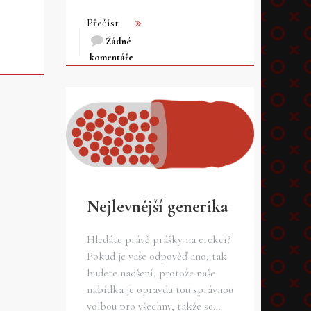
Přečíst
Žádné
komentáře
Nejlevnější generika
Hledáte právě prášky na erekci?
Pokud je vaše odpověď ano, tak
budete nadšení, protože naše
nabídka je opravdu tou správnou
volbou pro všechny, takže se…