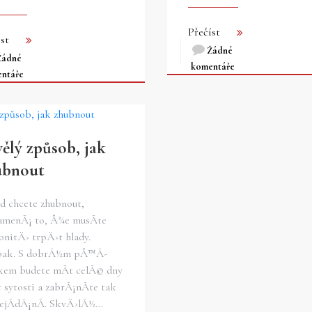
Přečíst
st
Žádné
Žádné
komentáře
ntáře
ělý způsob, jak
ubnout
d chcete zhubnout,
amenÃ¡ to, Å¾e musÃ­te
onitÄ› trpÄ›t hlady.
ak. S dobrÃ½m pÅ™Ã­
kem budete mÃ­t celÃ© dny
 sytosti a zabrÃ¡nÃ­te tak
jÃ­dÃ¡nÃ­. SkvÄ›lÃ½…