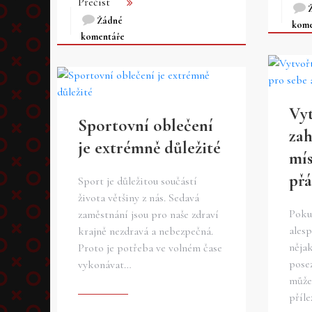
Přečíst
Žádné
kome
komentáře
Vyt
Sportovní oblečení
za
je extrémně důležité
mís
přá
Sport je důležitou součástí
života většiny z nás. Sedavá
Poku
zaměstnání jsou pro naše zdraví
alesp
krajně nezdravá a nebezpečná.
něja
Proto je potřeba ve volném čase
pose
vykonávat…
může
příle