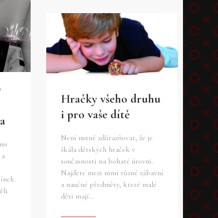
D
Hračky všeho druhu
i pro vaše dítě
la
Není nutné zdůrazňovat, že je
ými
škála dětských hraček v
 a
současnosti na bohaté úrovni.
Najdete mezi nimi různé zábavní
ínek.
a naučné předměty, které malé
ěli
děti mají…