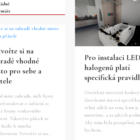
Žádné
ntáře
vořte si na
Pro instalaci LE
hradě vhodné
halogenů platí
to pro sebe a
specifická pravid
tele
Osvětlení interiérů bodov
d máte zahradu, měli byste
žárovkami má svá specifika
oň uvažovat o zařízení si
velmi záleží na tom, kam je
ké formy venkovního
umístíme, a za jakých podm
zení. Takovýto plácek se
Aby nám byla prospěšná, m
 hodit k mnoha
bychom…
žitostem. Vytvořte si na…