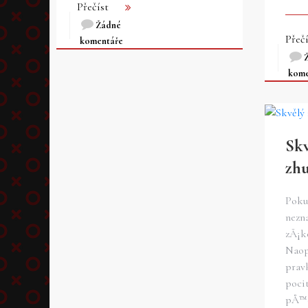
Přečíst
Žádné
Přečí
komentáře
kome
Skv
zh
Poku
nezn
zÃ¡k
Naop
prav
pocit
pÅ™e