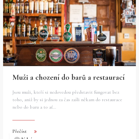
Muži a chození do barů a restaurací
Jsou muži, kteří si nedovedou představit fungovat bez
toho, aniž by si jednou za čas zašli někam do restaurace
nebo do baru a to ať…
Přečíst