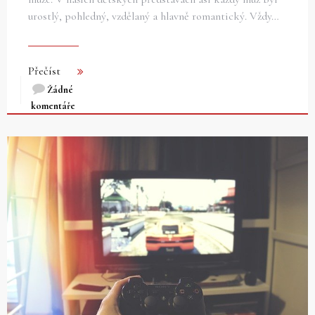
urostlý, pohledný, vzdělaný a hlavně romantický. Vždy…
Přečíst
Žádné
komentáře