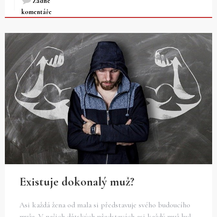
Žádné
komentáře
Existuje dokonalý muž?
Asi každá žena od mala si představuje svého budoucího
muže. V našich dětských představách asi každý muž byl