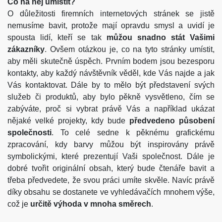
Co na něj umístit?
O důležitosti firemních internetových stránek se jistě
nemusíme bavit, protože mají opravdu smysl a uvidí je
spousta lidí, kteří se tak
můžou snadno stát Vašimi
zákazníky
. Ovšem otázkou je, co na tyto stránky umístit,
aby měli skutečně úspěch. Prvním bodem jsou bezesporu
kontakty, aby každý návštěvník věděl, kde Vás najde a jak
Vás kontaktovat. Dále by to mělo být představení svých
služeb či produktů, aby bylo pěkně vysvětleno, čím se
zabýváte, proč si vybrat právě Vás a například ukázat
nějaké velké projekty, kdy bude
předvedeno působení
společnosti
. To celé sedne k pěknému grafickému
zpracování, kdy barvy můžou být inspirovány právě
symbolickými, které prezentují Vaši společnost. Dále je
dobré tvořit originální obsah, který bude čtenáře bavit a
třeba předvedete, že svou práci umíte skvěle. Navíc právě
díky obsahu se dostanete ve vyhledávačích mnohem výše,
což je
určitě výhoda v mnoha směrech
.