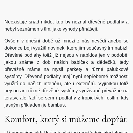
Neexistuje snad nikdo, kdo by neznal dřevěné podlahy a
nebyl seznámen s tím, jaké výhody přinášejí.
Ovšem v dnešní době už mnozí z nás nevědí anebo se
dokonce bojí využití novinek, které jim současný trh nabízí.
Dřevěné podlahy totiž již nejsou v nabídce jen v podobě,
jakou známe z dob našich babiček a dědečků, tedy
převážně máme na mysli parkety a různé palubkové
systémy.
Dřevené podlahy
mají nyní nepřeberné možnosti
využití do našich interiérů, ale i exteriérů. Výjimkou totiž
nejsou ani různé dřevěné systémy využívané převážně na
terasy, ale řadí se sem i podlahy z tropických rostlin, kdy
jasným příkladem je bambus.
Komfort, který si můžeme dopřát
Už nemusíme vídat krásné věci jen prostřednictvím televize