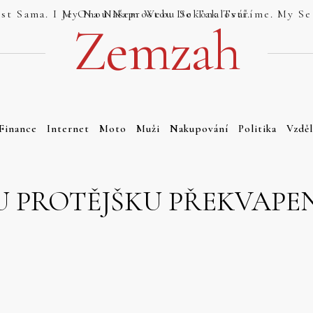
Jsou Weby, Které Se Tváří Jako Dokonalost Sama. I My Na Našem Webu Se Tak Tváříme. My Se Tak Ale Tváříme Právem. Náš Web Totiž Je Onou Naprostou Dokonalostí.
Zemzah
Finance
Internet
Moto
Muži
Nakupování
Politika
Vzděl
U PROTĚJŠKU PŘEKVAPE