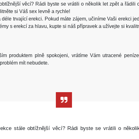
obtížnější věcí? Rádi byste se vrátili o několik let zpět a řád
itněte si Váš sex levně a rychle!
 a déle trvající erekci. Pokud máte zájem, učiníme Vaši erekci 
y s erekcí za hlavu, kupte si náš přípravek a užívejte si kvalit
m produktem plně spokojeni, vrátíme Vám utracené peníze. 
ý problém mít nebudete.
ekce stále obtížnější věcí? Rádi byste se vrátili o několik