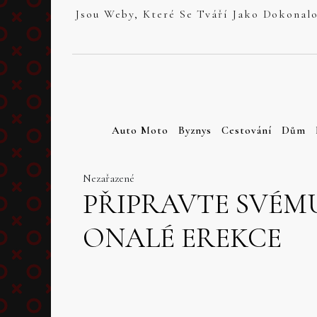
Skip
to
content
Auto Moto
Byznys
Cestování
Dům
Nezařazené
PŘIPRAVTE SVÉM
ONALÉ EREKCE