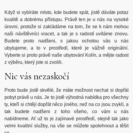
Když si vybíráte místo, kde budete spát, jistě dáváte potaz
kvalitě a dobrému přístupu. Právě ten je u nás na vysoké
úrovni, protože si zakládáme na tom, že se k nám mohou
naši návštěvníci vracet, a tak je s radostí uvítáme znovu.
Budete proto nadšeni, s jakou ochotou vás u nás
ubytujeme, a to v prostředí, které je vážně originální.
Vyberte si proto právě naše
ubytování Kolín
, a mějte radost
z výběru, který jste si zvolili.
Nic vás nezaskočí
Proto bude jistě skvělé, že máte možnost nechat si dopřát
pobyt právě u nás. Je to jistě výhodná nabídka pro všechny
ty, kteří si chtějí dopřát něco jiného, než na co jsou zvyklí, a
tak budete nadšeni z toho všeho, co vám u nás
nabídneme. Ať už to je zajímavé prostředí, stejně tak jako
velmi kvalitní služby, na vše se můžete spolehnout a těšit
se.