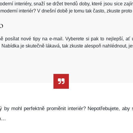
erní interiéry, snaží se držet trendů doby, které jsou sice za
 moderní interiér? V dnešní době je tomu tak často, zkuste prot
o
posílat nové tipy na e-mail. Vyberete si pak to nejlepší, ať 
. Nabídka je skutečně lákavá, tak zkuste alespoň nahlédnout, je
ý by mohl perfektně proměnit interiér? Nepotřebujete, aby s
ám…