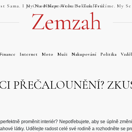
Jsou Weby, Které Se Tváří Jako Dokonalost Sama. I My Na Našem Webu Se Tak Tváříme. My Se Tak Ale Tváříme Právem. Náš Web Totiž Je Onou Naprostou Dokonalostí.
Zemzah
Finance
Internet
Moto
Muži
Nakupování
Politika
Vzděl
CI PŘEČALOUNĚNÍ? ZKUS
perfektně proměnit interiér? Nepotřebujete, aby se úplně změnil
ahové látky. Udělejte radost celé své rodině a rozhodněte se p