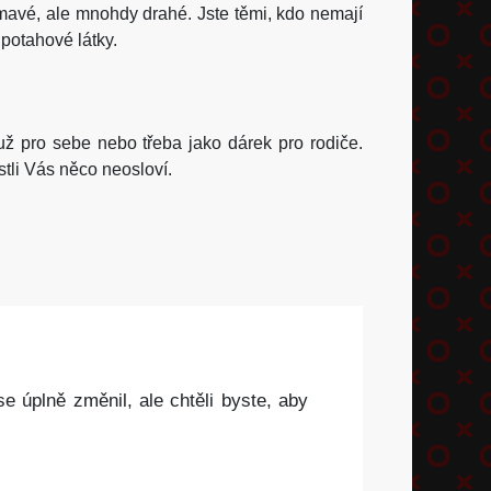
jímavé, ale mnohdy drahé. Jste těmi, kdo nemají
o
potahové látky
.
už pro sebe nebo třeba jako dárek pro rodiče.
stli Vás něco neosloví.
e úplně změnil, ale chtěli byste, aby