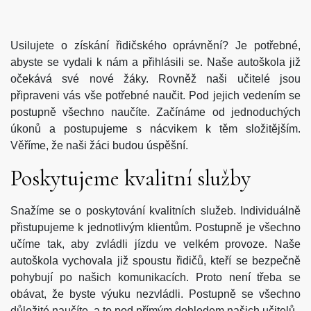
Usilujete o získání řidičského oprávnění? Je potřebné,
abyste se vydali k nám a přihlásili se. Naše
autoškola
již
očekává své nové žáky. Rovněž naši učitelé jsou
připraveni vás vše potřebné naučit. Pod jejich vedením se
postupně všechno naučíte. Začínáme od jednoduchých
úkonů a postupujeme s nácvikem k těm složitějším.
Věříme, že naši žáci budou úspěšní.
Poskytujeme kvalitní služby
Snažíme se o poskytování kvalitních služeb. Individuálně
přistupujeme k jednotlivým klientům. Postupně je všechno
učíme tak, aby zvládli jízdu ve velkém provoze. Naše
autoškola vychovala již spoustu řidičů, kteří se bezpečně
pohybují po našich komunikacích. Proto není třeba se
obávat, že byste výuku nezvládli. Postupně se všechno
důležité naučíte, a to pod přímým dohledem našich učitelů.