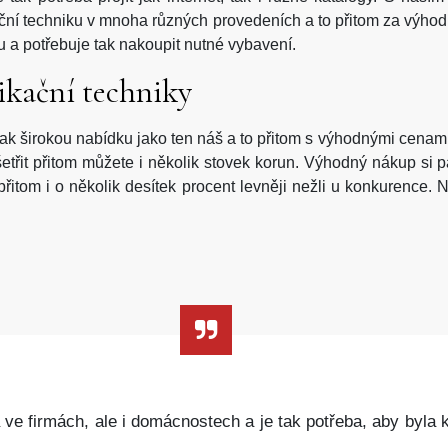
ní techniku v mnoha různých provedeních a to přitom za výhodné 
ku a potřebuje tak nakoupit nutné vybavení.
ikační techniky
k širokou nabídku jako ten náš a to přitom s výhodnými cena
šetřit přitom můžete i několik stovek korun. Výhodný nákup si p
řitom i o několik desítek procent levněji nežli u konkurence.
e firmách, ale i domácnostech a je tak potřeba, aby byla kv