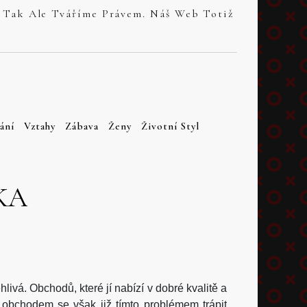
ání
Vztahy
Zábava
Ženy
Životní Styl
KA
livá. Obchodů, které jí nabízí v dobré kvalitě a
m obchodem se však již tímto problémem trápit