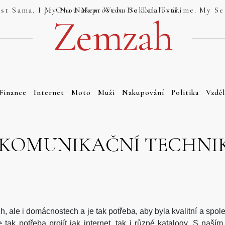
Jsou Weby, Které Se Tváří Jako Dokonalost Sama. I My Na Našem Webu Se Tak Tváříme. My Se Tak Ale Tváříme Právem. Náš Web Totiž Je Onou Naprostou Dokonalostí.
Zemzah
Finance
Internet
Moto
Muži
Nakupování
Politika
Vzděl
EKOMUNIKAČNÍ TECHNI
, ale i domácnostech a je tak potřeba, aby byla kvalitní a spoleh
ak potřeba projít jak internet, tak i různé katalogy. S naší