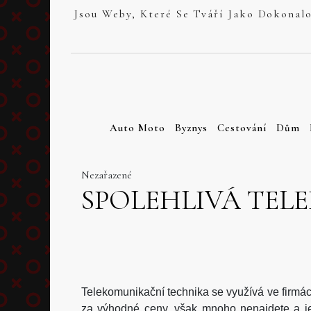
Skip
to
content
Auto Moto
Byznys
Cestování
Dům
Nezařazené
SPOLEHLIVÁ TEL
Telekomunikační technika
se využívá ve firmách
za výhodné ceny, však mnoho nenajdete a je t