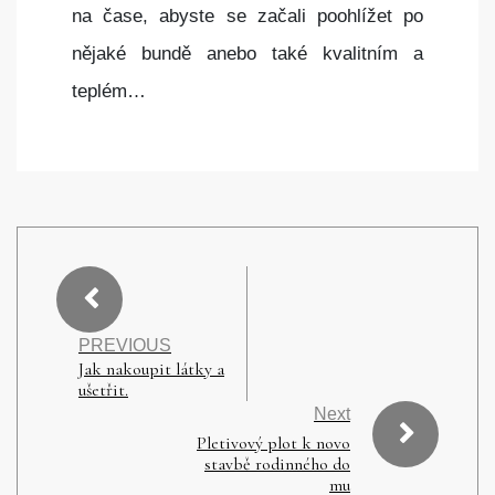
na čase, abyste se začali poohlížet po
nějaké bundě anebo také kvalitním a
teplém…
PREVIOUS
Jak nakoupit látky a
ušetřit.
Next
Pletivový plot k novo
stavbě rodinného do
mu