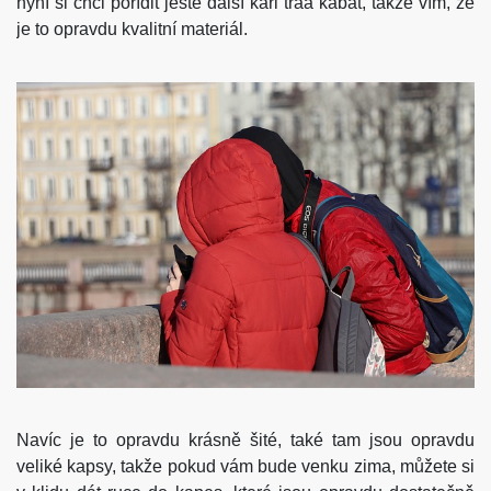
nyní si chci pořídit ještě další kari traa kabát, takže vím, že
je to opravdu kvalitní materiál.
Navíc je to opravdu krásně šité, také tam jsou opravdu
veliké kapsy, takže pokud vám bude venku zima, můžete si