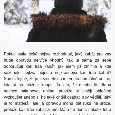
Pokud stále ještě nejste rozhodnuti, jaký kabát pro vás
bude opravdu nejvíce vhodný, tak já sama za sebe
doporučuji kari traa kabát, jak jsem již zmínila a kde
seženete nejkvalitnější a nejkrásnější kari traa kabát?
Samozřejmě, že jo seženete na internetu normálně online,
kde si ho můžete koupit. Já vím, že mnoho lidí třeba
nechce nakupovat online, protože si chtějí oblečení
vyzkoušet anebo si ho také chtějí osahat, aby věděli, jaký
je to materiál, ale já opravdu mohu dát ruku na srdce,
protože kari traa kabát znám. Mám ho doma několik let a