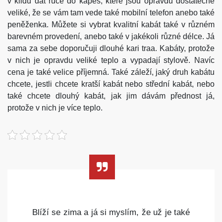
v klidu dát ruce do kapes, které jsou opravdu dostatečně
veliké, že se vám tam vede také mobilní telefon anebo také
peněženka. Můžete si vybrat kvalitní kabát také v různém
barevném provedení, anebo také v jakékoli různé délce. Já
sama za sebe doporučuji dlouhé kari traa. Kabáty, protože
v nich je opravdu veliké teplo a vypadají stylově. Navíc
cena je také velice příjemná. Také záleží, jaký druh kabátu
chcete, jestli chcete kratší kabát nebo střední kabát, nebo
také chcete dlouhý kabát, jak jim dávám přednost já,
protože v nich je více teplo.
Blíží se zima a já si myslím, že už je také