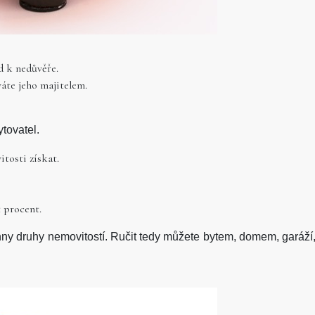
d k nedůvěře.
váte jeho majitelem.
ytovatel.
itosti získat.
t procent.
ny druhy nemovitostí. Ručit tedy můžete bytem, domem, garáž