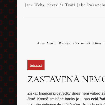
Skip
to
content
Auto Moto
Byznys
Cestování
Dům
Internet
ZASTAVENÁ NEMOV
Získat finanční prostředky dnes není vůbec ž
čisté. Kromě zmíněné banky je u nás
celá řa
tak, aby vyhovovaly právě vám. Je tedy nutné