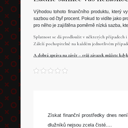
Výhodou tohoto finančního produktu, který vyh
sazbou od čtyř procent. Pokud to vidíte jako 
pro něho je zajištěna poměrně nízká sazba, kt
Splatnost se dá prodloužit v některých případech i 
Záleží pochopitelně na každém jednotlivém případ
A dobrá zpráva na závěr – svůj závazek můžete kdyko
Získat finanční prostředky dnes nen
dlužníků nejsou zcela čisté.…