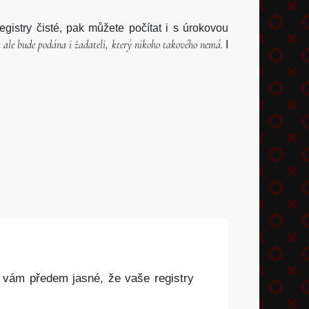
registry čisté, pak můžete počítat i s úrokovou
ale bude podána i žadateli, který nikoho takového nemá.
I
e vám předem jasné, že vaše registry