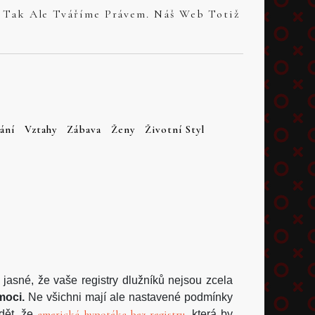
ání
Vztahy
Zábava
Ženy
Životní Styl
jasné, že vaše registry dlužníků nejsou zcela
moci.
Ne všichni mají ale nastavené podmínky
americká hypotéka bez registru
ědět, že
, která by