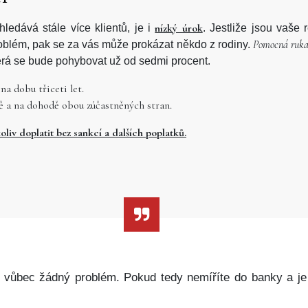
nízký úrok
ledává stále více klientů, je i
. Jestliže jsou vaše 
Pomocná ruka 
problém, pak se za vás může prokázat někdo z rodiny.
erá se bude pohybovat už od sedmi procent.
na dobu třiceti let.
ě a na dohodě obou zúčastněných stran.
liv doplatit bez sankcí a dalších poplatků.
í vůbec žádný problém. Pokud tedy nemíříte do banky a j