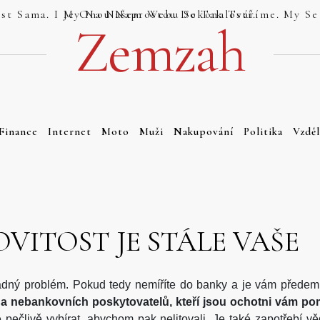
Jsou Weby, Které Se Tváří Jako Dokonalost Sama. I My Na Našem Webu Se Tak Tváříme. My Se Tak Ale Tváříme Právem. Náš Web Totiž Je Onou Naprostou Dokonalostí.
Zemzah
Finance
Internet
Moto
Muži
Nakupování
Politika
Vzděl
ITOST JE STÁLE VAŠE
ádný problém. Pokud tedy nemíříte do banky a je vám předem 
da nebankovních poskytovatelů, kteří jsou ochotni vám po
 pečlivě vybírat, abychom pak nelitovali. Je také zapotřebí v