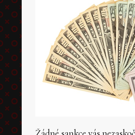
Žádné sankce vás nezaskoč