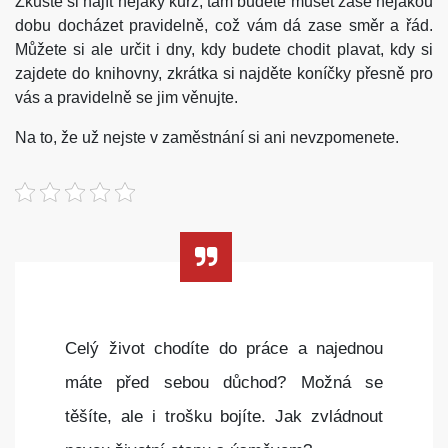
Zkuste si najít nějaký kurz, tam budete muset zase nějakou
dobu docházet pravidelně, což vám dá zase směr a řád.
Můžete si ale určit i dny, kdy budete chodit plavat, kdy si
zajdete do knihovny, zkrátka si najděte koníčky přesně pro
vás a pravidelně se jim věnujte.
Na to, že už nejste v zaměstnání si ani nevzpomenete.
Celý život chodíte do práce a najednou
máte před sebou důchod? Možná se
těšíte, ale i trošku bojíte. Jak zvládnout