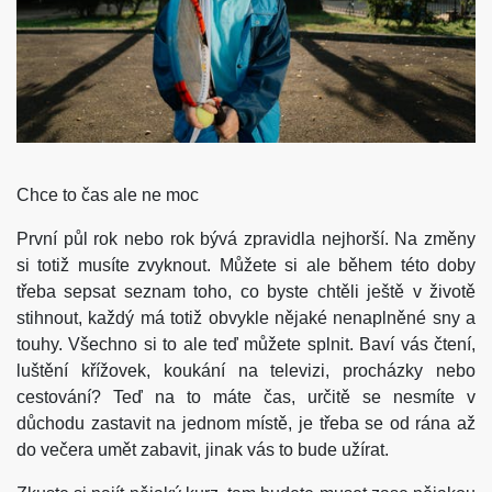
Chce to čas ale ne moc
První půl rok nebo rok bývá zpravidla nejhorší. Na změny
si totiž musíte zvyknout. Můžete si ale během této doby
třeba sepsat seznam toho, co byste chtěli ještě v životě
stihnout, každý má totiž obvykle nějaké nenaplněné sny a
touhy. Všechno si to ale teď můžete splnit. Baví vás čtení,
luštění křížovek, koukání na televizi, procházky nebo
cestování? Teď na to máte čas, určitě se nesmíte v
důchodu zastavit na jednom místě, je třeba se od rána až
do večera umět zabavit, jinak vás to bude užírat.