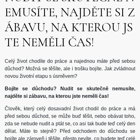
EMUSÍTE, NAJDĚTE SI Z
ÁBAVU, NA KTEROU JS
TE NEMĚLI ČAS!
Celý život chodíte do práce a najednou máte před sebou
důchod? Možná se těšíte, ale i trošku bojíte. Jak zvládnout
novou životní etapu s úsměvem?
Bojíte se důchodu? Nudit se skutečně nemusíte,
najděte si zábavu, na kterou jste neměli čas!
Člověk, který celý dosavadní život chodil do práce a má
před sebou důchod, se může buď těšit, nebo obávat toho,
zda se nebude nudit a ptát se, co asi tak bude teď celý den
dělat. Máte to stejně? Před odchodem do důchodu se
bojíte ale zároveň i těšíte, přesto nevíte, co budete teď celé