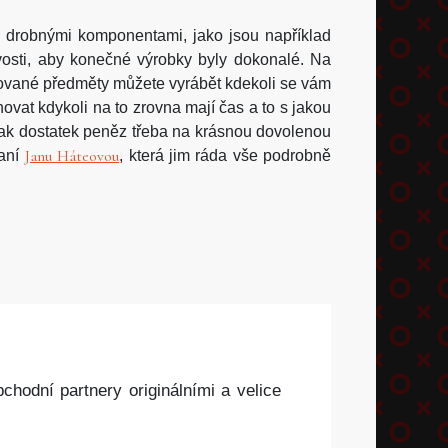
mi drobnými komponentami, jako jsou například
ivosti, aby konečné výrobky byly dokonalé. Na
vované předměty můžete vyrábět kdekoli se vám
novat kdykoli na to zrovna mají čas a to s jakou
i tak dostatek peněz třeba na krásnou dovolenou
Janu Háteovou
paní
, která jim ráda vše podrobně
hodní partnery originálními a velice