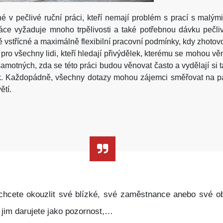
né v pečlivé ruční práci, kteří nemají problém s prací s malý
ráce vyžaduje mnoho trpělivosti a také potřebnou dávku pečl
 vstřícné a maximálně flexibilní pracovní podmínky, kdy zhoto
 pro všechny lidi, kteří hledají přivýdělek, kterému se mohou vě
ch samotných, zda se této práci budou věnovat často a vydělají s
ek. Každopádně, všechny dotazy mohou zájemci směřovat na 
ětí.
hcete okouzlit své blízké, své zaměstnance anebo své obc
jim darujete jako pozornost,…