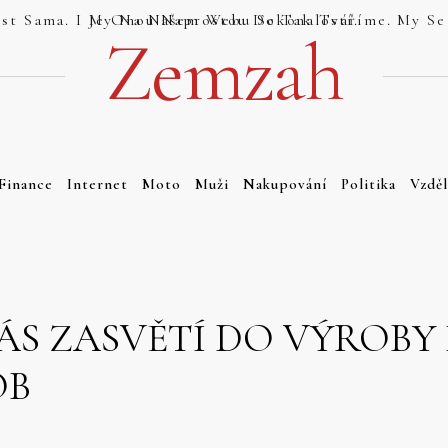
Jsou Weby, Které Se Tváří Jako Dokonalost Sama. I My Na Našem Webu Se Tak Tváříme. My Se Tak Ale Tváříme Právem. Náš Web Totiž Je Onou Naprostou Dokonalostí.
Zemzah
Finance
Internet
Moto
Muži
Nakupování
Politika
Vzděl
ÁS ZASVĚTÍ DO VÝROB
OB