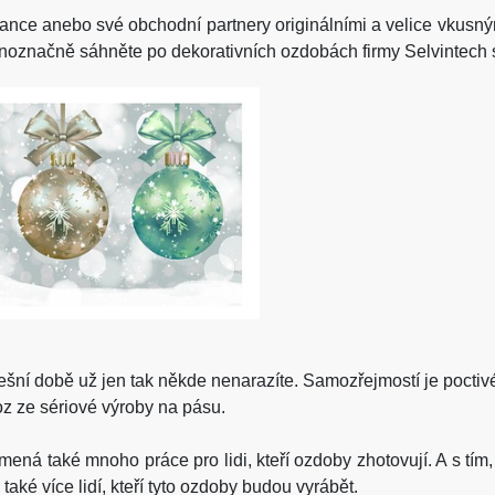
ance anebo své obchodní partnery originálními a velice vkusný
noznačně sáhněte po dekorativních ozdobách firmy Selvintech s
nešní době už jen tak někde nenarazíte. Samozřejmostí je poctivé
voz ze sériové výroby na pásu.
ená také mnoho práce pro lidi, kteří ozdoby zhotovují. A s tím
aké více lidí, kteří tyto ozdoby budou vyrábět.