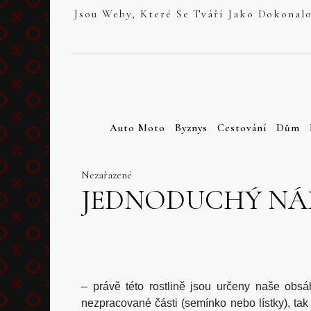
Skip
to
content
Auto Moto
Byznys
Cestování
Dům
Nezařazené
JEDNODUCHÝ NÁ
– právě této rostlině jsou určeny naše obsá
nezpracované části (semínko nebo lístky), t