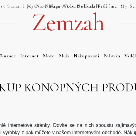
Jsou Weby, Které Se Tváří Jako Dokonalost Sama. I My Na Našem Webu Se Tak Tváříme. My Se Tak Ale Tváříme Právem. Náš Web Totiž Je Onou Naprostou Dokonalostí.
Zemzah
Finance
Internet
Moto
Muži
Nakupování
Politika
Vzděl
KUP KONOPNÝCH PROD
hlé internetové stránky. Dovíte se na nich spoustu zajímavýc
ak i výrobky z pak můžete v našem internetovém obchodě. Náku