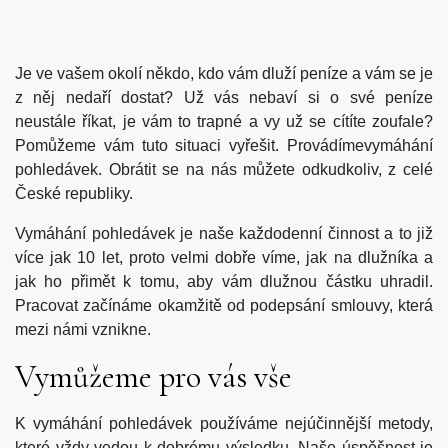
Je ve vašem okolí někdo, kdo vám dluží peníze a vám se je
z něj nedaří dostat? Už vás nebaví si o své peníze
neustále říkat, je vám to trapné a vy už se cítíte zoufale?
Pomůžeme vám tuto situaci vyřešit. Provádímevymáhání
pohledávek. Obrátit se na nás můžete odkudkoliv, z celé
České republiky.
Vymáhání pohledávek je naše každodenní činnost a to již
více jak 10 let, proto velmi dobře víme, jak na dlužníka a
jak ho přimět k tomu, aby vám dlužnou částku uhradil.
Pracovat začínáme okamžitě od podepsání smlouvy, která
mezi námi vznikne.
Vymůžeme pro vás vše
K
vymáhání pohledávek
používáme nejúčinnější metody,
které vždy vedou k dobrému výsledku. Naše úspěšnost je