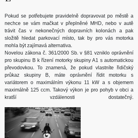
Pokud se potřebujete pravidelně dopravovat po městě a
nechce se vám mačkat v přeplněné MHD, nebo v autě
trávit čas v nekonečných dopravních kolonách a pak
složitě hledat parkovací místo, tak by pro vás motorka
mohla být zajímavá alternativa.
Novelou zákona č. 361/2000 Sb. v §81 vzniklo oprávnění
pro skupinu B k řízení motorky skupiny A1 s automatickou
převodovkou. To znamená, že pokud vlastníte řidičský
průkaz skupiny B, máte oprávnění řídit motorku s
variátorem o maximálním výkonu 11 kW a s objemem
maximálně 125 ccm. Takový výkon je pro pohyb v obci a
kratší vzdálenosti dostatečný.