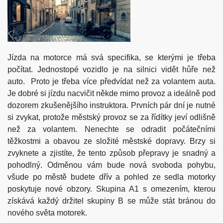
Jízda na motorce má svá specifika, se kterými je třeba
počítat. Jednostopé vozidlo je na silnici vidět hůře než
auto. Proto je třeba více předvídat než za volantem auta.
Je dobré si jízdu nacvičit někde mimo provoz a ideálně pod
dozorem zkušenějšího instruktora. Prvních pár dní je nutné
si zvykat, protože městský provoz se za řídítky jeví odlišně
než za volantem. Nenechte se odradit počátečními
těžkostmi a obavou ze složité městské dopravy. Brzy si
zvyknete a zjistíte, že tento způsob přepravy je snadný a
pohodlný. Odměnou vám bude nová svoboda pohybu,
všude po městě budete dřív a pohled ze sedla motorky
poskytuje nové obzory. Skupina A1 s omezením, kterou
získává každý držitel skupiny B se může stát bránou do
nového světa motorek.