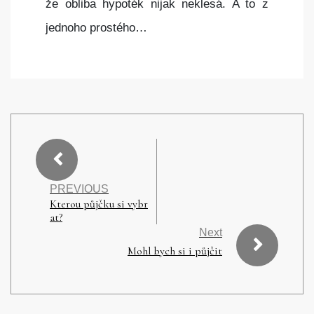
že obliba hypoték nijak neklesá. A to z
jednoho prostého…
PREVIOUS
Kterou půjčku si vybr
at?
Next
Mohl bych si i půjčit