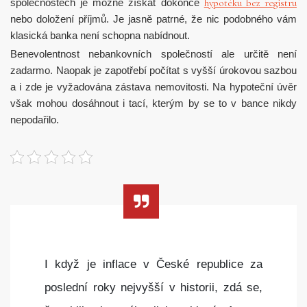
hypotéku bez registru
společnostech je možné získat dokonce
nebo doložení příjmů. Je jasně patrné, že nic podobného vám
klasická banka není schopna nabídnout.
Benevolentnost nebankovních společností ale určitě není
zadarmo. Naopak je zapotřebí počítat s vyšší úrokovou sazbou
a i zde je vyžadována zástava nemovitosti. Na hypoteční úvěr
však mohou dosáhnout i tací, kterým by se to v bance nikdy
nepodařilo.
I když je inflace v České republice za
poslední roky nejvyšší v historii, zdá se,