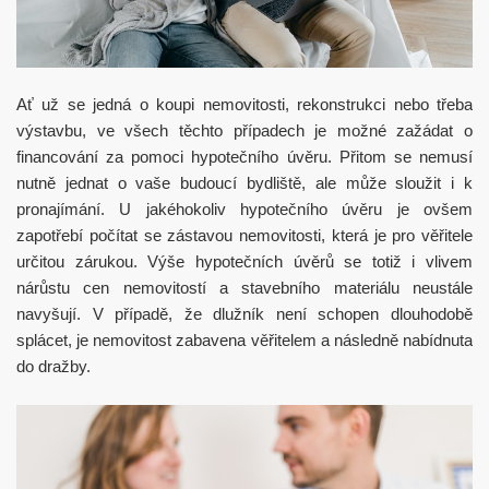
Ať už se jedná o koupi nemovitosti, rekonstrukci nebo třeba
výstavbu, ve všech těchto případech je možné zažádat o
financování za pomoci hypotečního úvěru. Přitom se nemusí
nutně jednat o vaše budoucí bydliště, ale může sloužit i k
pronajímání. U jakéhokoliv hypotečního úvěru je ovšem
zapotřebí počítat se zástavou nemovitosti, která je pro věřitele
určitou zárukou. Výše hypotečních úvěrů se totiž i vlivem
nárůstu cen nemovitostí a stavebního materiálu neustále
navyšují. V případě, že dlužník není schopen dlouhodobě
splácet, je nemovitost zabavena věřitelem a následně nabídnuta
do dražby.