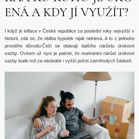
ENÁ A KDY JÍ VYUŽÍT?
I když je inflace v České republice za poslední roky nejvyšší v
historii, zdá se, že obliba hypoték nijak neklesá. A to z jednoho
prostého důvodu-Češi se obávají dalšího nárůstu úrokové
sazby. Ovšem už nyní je patrné, že markantní nárůst úrokové
sazby bude mít za následek i vyšší počet zamítnutých žádostí.