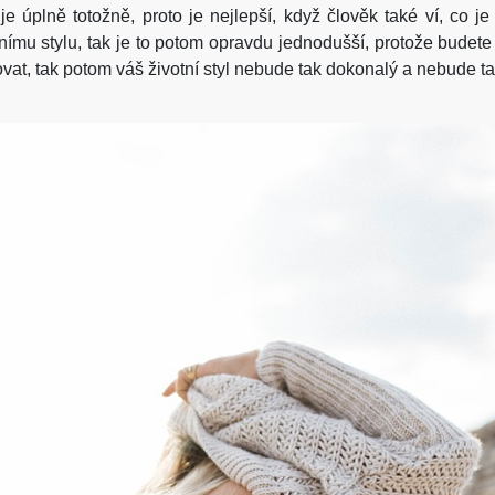
e úplně totožně, proto je nejlepší, když člověk také ví, co je
tnímu stylu, tak je to potom opravdu jednodušší, protože budete
t, tak potom váš životní styl nebude tak dokonalý a nebude tak p