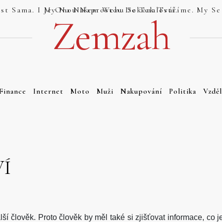
Jsou Weby, Které Se Tváří Jako Dokonalost Sama. I My Na Našem Webu Se Tak Tváříme. My Se Tak Ale Tváříme Právem. Náš Web Totiž Je Onou Naprostou Dokonalostí.
Zemzah
Finance
Internet
Moto
Muži
Nakupování
Politika
Vzděl
Í
ší člověk. Proto člověk by měl také si zjišťovat informace, co 