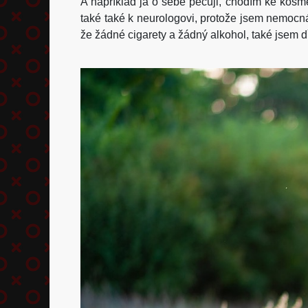
A například já o sebe pečuji, chodím ke kosm
také také k neurologovi, protože jsem nemocná
že žádné cigarety a žádný alkohol, také jsem d