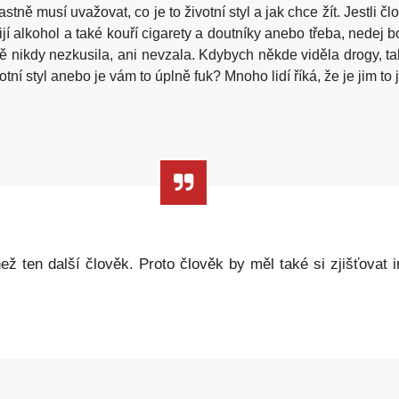
astně musí uvažovat, co je to životní styl a jak chce žít. Jestli č
pijí alkohol a také kouří cigarety a doutníky anebo třeba, nedej
 nikdy nezkusila, ani nevzala. Kdybych někde viděla drogy, tak r
ivotní styl anebo je vám to úplně fuk? Mnoho lidí říká, že je jim t
ež ten další člověk. Proto člověk by měl také si zjišťovat i