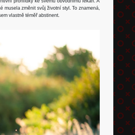
ntivní prohlídky ke svému obvodnímu lékaři. A
é musela změnit svůj životní styl. To znamená,
sem vlastně téměř abstinent.