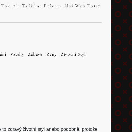
ání
Vztahy
Zábava
Ženy
Životní Styl
je to zdravý životní styl anebo podobně, protože