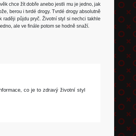
lověk chce žít dobře anebo jestli mu je jedno, jak
 bože, berou i tvrdé drogy. Tvrdé drogy absolutně
aději půjdu pryč. Životní styl si nechci takhle
o jedno, ale ve finále potom se hodně snaží.
nformace, co je to zdravý životní styl