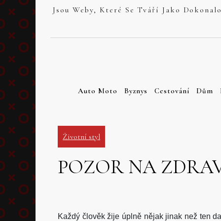
Skip
to
content
Auto Moto
Byznys
Cestování
Dům
Životní styl
POZOR NA ZDRAV
Každý člověk žije úplně nějak jinak než ten dal