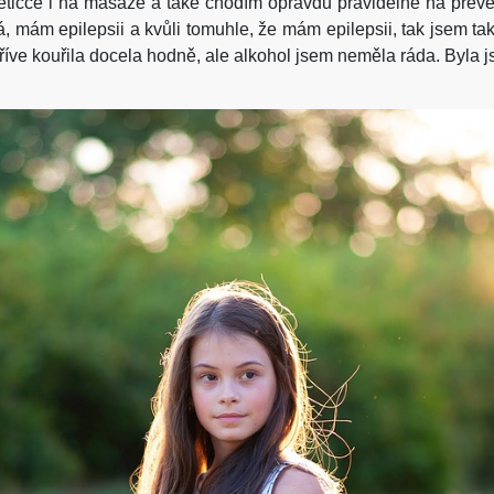
etičce i na masáže a také chodím opravdu pravidelně na preve
, mám epilepsii a kvůli tomuhle, že mám epilepsii, tak jsem tak
říve kouřila docela hodně, ale alkohol jsem neměla ráda. Byla j