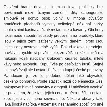
Otevření hranic dovolilo lidem cestovat prakticky bez
povšimnutí mezi různými zeměmi, díky schengenské
smlouvě je pohyb osob volný. U mnoha bývalých
hraničních přechodů vyrostly velkolepé nákupní parky,
spolu s nimi kasina a různé restaurace a kavárny. Obchody
lákají naše západní sousedy především na produkty, které
jsou v jejich zemi zatíženy velkými daněmi, proto jsou
jejich ceny nesrovnatelně vyšší. Pokud takovou prodejnu
navštívíte, rychle si povšimnete, že většina zákazníků má
nákupní košík nacpaný krabicemi cigaret, tabáku, mleté
kávy nebo alkoholu. Kupují vše po desítkách kusů. Stejně
tak navštěvují ale i ostatní řetězce a kupují české potraviny.
Paradoxem je, že to podobné dělají také obyvatelé
českého pohraničí. Podle statistik jezdí do Německa Češi
nakupovat hlavně potraviny a drogerii. U mléčných výrobků
je pravidlem, že je tam jejich cena o něco nižší, u ostatní
zboží jsou více méně srovnatelné. Některé občany také
láká široká nabídka v tuzemsku neznámého zboží, pro jiné