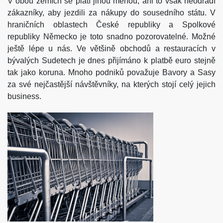
V obou zemích se platí jinou měnou, ani to však neodradí
zákazníky, aby jezdili za nákupy do sousedního státu. V
hraničních oblastech České republiky a Spolkové
republiky Německo je toto snadno pozorovatelné. Možné
ještě lépe u nás. Ve většině obchodů a restauracích v
bývalých Sudetech je dnes přijímáno k platbě euro stejně
tak jako koruna. Mnoho podniků považuje Bavory a Sasy
za své nejčastější návštěvníky, na kterých stojí celý jejich
business.