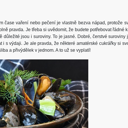
ém čase vaření nebo pečení je vlastně bezva nápad, protože 
úplně pravda. Je třeba si uvědomit, že budete potřebovat řádné k
ně důležité jsou i suroviny. To je jasné. Dobré, čerstvé surovi
t i s výdaji. Je ale pravda, že některé amatérské cukrářky si sv
iba a přivýdělek v jednom. A to už se vyplatí!