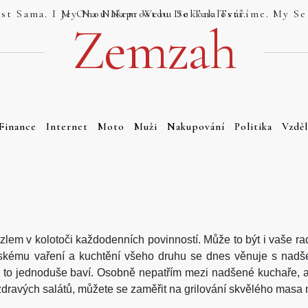
Jsou Weby, Které Se Tváří Jako Dokonalost Sama. I My Na Našem Webu Se Tak Tváříme. My Se Tak Ale Tváříme Právem. Náš Web Totiž Je Onou Naprostou Dokonalostí.
Zemzah
Finance
Internet
Moto
Muži
Nakupování
Politika
Vzděl
lem v kolotoči každodenních povinností. Může to být i vaše rad
rskému vaření a kuchtění všeho druhu se dnes věnuje s nadše
ás to jednoduše baví. Osobně nepatřím mezi nadšené kuchaře, al
 zdravých salátů, můžete se zaměřit na grilování skvělého masa 