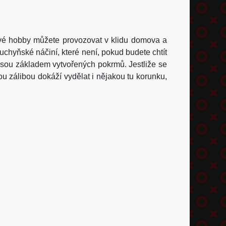
své hobby můžete provozovat v klidu domova a
uchyňské náčiní, které není, pokud budete chtít
ny jsou základem vytvořených pokrmů. Jestliže se
ou zálibou dokáží vydělat i nějakou tu korunku,