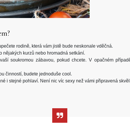
em?
pečete rodině, která vám jistě bude neskonale vděčná.
o nějakých kurzů nebo hromadná setkání.
soukromou zábavou, pokud chcete. V opačném případě je
 činností, budete jednoduše cool.
 stejné pohlaví. Není nic víc sexy než vámi připravená skvěl