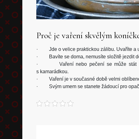
Proč je vaření skvělým koníčk
· Jde o velice praktickou zálibu. Uvaříte a u
· Bavíte se doma, nemusíte složitě jezdit d
· Vaření nebo pečení se může stát vaší 
s kamarádkou.
· Vaření je v současné době velmi oblíbenou
· Svým umem se stanete žádoucí pro opačné i