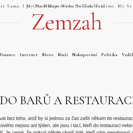
Jsou Weby, Které Se Tváří Jako Dokonalost Sama. I My Na Našem Webu Se Tak Tváříme. My Se Tak Ale Tváříme Právem. Náš Web Totiž Je Onou Naprostou Dokonalostí.
Zemzah
Finance
Internet
Moto
Muži
Nakupování
Politika
Vzděl
 DO BARŮ A RESTAURAC
ovat bez toho, aniž by si jednou za čas zašli někam do restaura
kového nejsou ani týden, ale jsou i tací, kteří do restaurací ne
dí.
Je jasné, že pokud někde chodí lidé, kteří vám nevyhovují