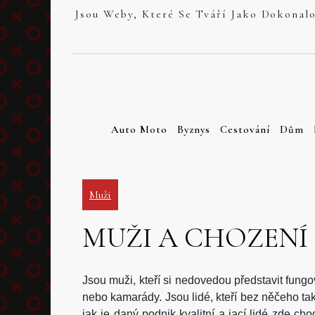
Skip
to
content
Auto Moto
Byznys
Cestování
Dům
Muži
MUŽI A CHOZENÍ
Jsou muži, kteří si nedovedou představit fung
nebo kamarády.
Jsou lidé, kteří bez něčeho ta
jak je daný podnik kvalitní a jací lidé zde cho