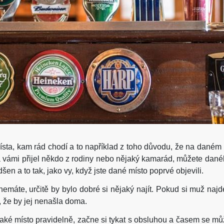
ísta, kam rád chodí a to například z toho důvodu, že na daném 
a vámi přijel někdo z rodiny nebo nějaký kamarád, můžete dan
n a to tak, jako vy, když jste dané místo poprvé objevili.
máte, určitě by bylo dobré si nějaký najít. Pokud si muž najde
 že by jej nenašla doma.
aké místo pravidelně, začne si tykat s obsluhou a časem se mů