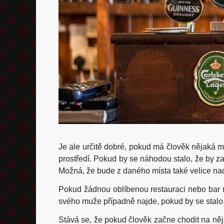
Je ale určitě dobré, pokud má člověk nějaká m
prostředí. Pokud by se náhodou stalo, že by z
Možná, že bude z daného místa také velice nadše
Pokud žádnou oblíbenou restauraci nebo bar ne
svého muže případně najde, pokud by se stalo,
Stává se, že pokud člověk začne chodit na něj