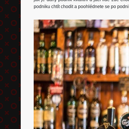
podniku chtít chodit a poohlédnete se po podni