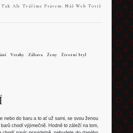
ání
Vztahy
Zábava
Ženy
Životní Styl
Í
ce nebo do baru a to ať už sami, se svou ženou
bo barů chodí výjimečně. Hodně to záleží na tom,
 a chodí navíc pravidelně, nebudete do daného