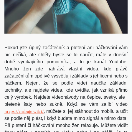
Pokud jste úplný začátečník a pletení ani háčkování vám
nic neříká, ale chtěly byste se to naučit, máte v dnešní
době vynikajícího pomocníka, a to je kanál Youtube.
Mnoho žen zde nahrává vlastní videa, kde právě
začátečníkům trpělivě vysvětlují základy s jehlicemi nebo s
háčkem. Nejen, že se podle videí naučíte základní
techniky, ale najdete videa, kde uvidíte, jak vzniká přímo
celý výrobek. Najdete videonávody na čepice, svetry, ale i
pletené šaty nebo sukně.
Když se vám zalíbí video
https://trabajo.wiki/
, můžete si jej stáhnout do mobilu a učit
se podle něj plést, i když budete mimo signál a mimo data.
Při pletení či háčkování mnoho žen relaxuje. Můžete vidět