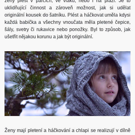
ženy plést v parcích, ve vlaku, nebo i na pláži. Je to
uklidňující činnost a zároveň možnost, jak si udělat
originální kousek do šatníku.
Plést a háčkovat uměla kdysi
každá babička a všechny vnoučata měla pletené čepice,
šály, svetry či rukavice nebo ponožky. Byl to způsob, jak
ušetřit nějakou korunu a jak být originální.
Ženy mají pletení a háčkování a chlapi se realizují v dílně