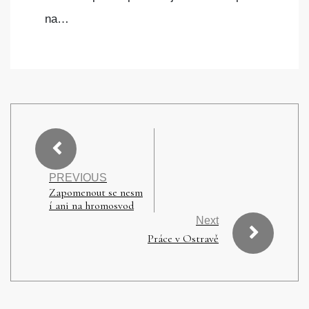
na…
PREVIOUS
Zapomenout se nesm
í ani na hromosvod
Next
Práce v Ostravě