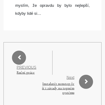
myslím, že opravdu by bylo nejlepší,
kdyby lidé si…
PREVIOUS
Ruční práce
Next
Instalatér nonstop ře
ší i závady na topném
systému