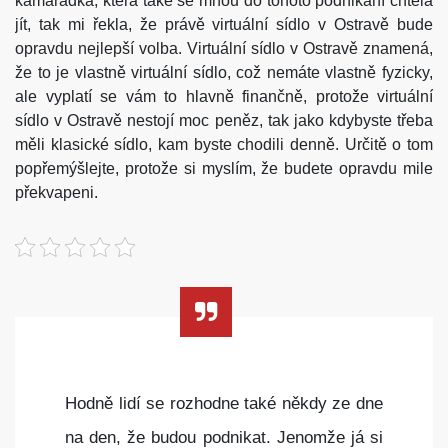
kamarádka, která také se mnou do tohoto podnikání chtěla
jít, tak mi řekla, že právě virtuální sídlo v Ostravě bude
opravdu nejlepší volba. Virtuální sídlo v Ostravě znamená,
že to je vlastně virtuální sídlo, což nemáte vlastně fyzicky,
ale vyplatí se vám to hlavně finančně, protože virtuální
sídlo v Ostravě nestojí moc peněz, tak jako kdybyste třeba
měli klasické sídlo, kam byste chodili denně. Určitě o tom
popřemýšlejte, protože si myslím, že budete opravdu mile
překvapeni.
Hodně lidí se rozhodne také někdy ze dne
na den, že budou podnikat. Jenomže já si