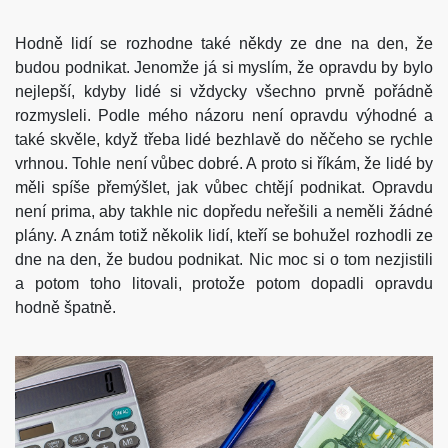
Hodně lidí se rozhodne také někdy ze dne na den, že
budou podnikat. Jenomže já si myslím, že opravdu by bylo
nejlepší, kdyby lidé si vždycky všechno prvně pořádně
rozmysleli. Podle mého názoru není opravdu výhodné a
také skvěle, když třeba lidé bezhlavě do něčeho se rychle
vrhnou. Tohle není vůbec dobré. A proto si říkám, že lidé by
měli spíše přemýšlet, jak vůbec chtějí podnikat. Opravdu
není prima, aby takhle nic dopředu neřešili a neměli žádné
plány. A znám totiž několik lidí, kteří se bohužel rozhodli ze
dne na den, že budou podnikat. Nic moc si o tom nezjistili
a potom toho litovali, protože potom dopadli opravdu
hodně špatně.