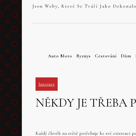
Skip
to
content
Auto Moto
Byznys
Cestování
Dům
Internet
NĚKDY JE TŘEBA 
Každý člověk na světě potřebuje ke své existenci p