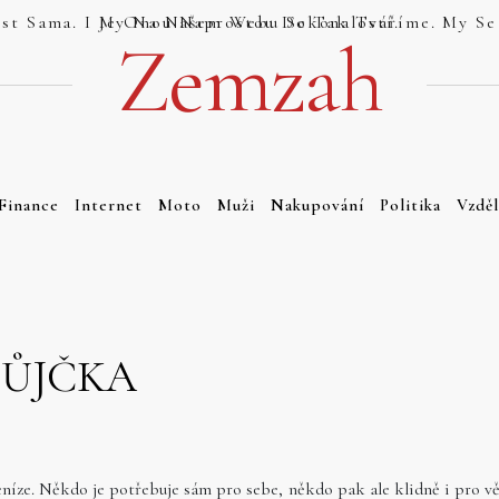
Jsou Weby, Které Se Tváří Jako Dokonalost Sama. I My Na Našem Webu Se Tak Tváříme. My Se Tak Ale Tváříme Právem. Náš Web Totiž Je Onou Naprostou Dokonalostí.
Zemzah
Finance
Internet
Moto
Muži
Nakupování
Politika
Vzděl
PŮJČKA
eníze. Někdo je potřebuje sám pro sebe, někdo pak ale klidně i pro v