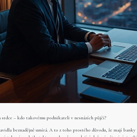
a srdce – kdo takovému podnikateli v nesnázích půjčí?
pravidla beznadějně umírá. A to z toho prostého důvodu, že mají banky 