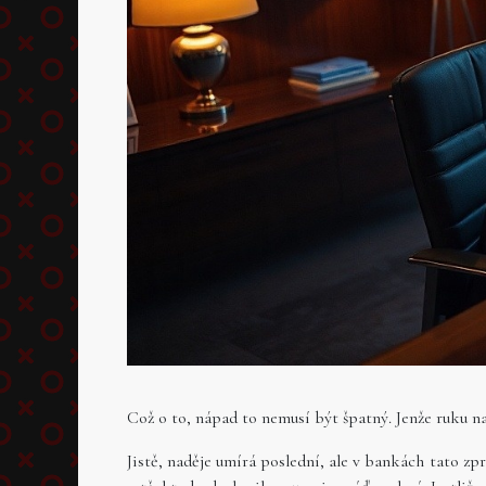
Což o to, nápad to nemusí být špatný. Jenže ruku n
Jistě, naděje umírá poslední, ale v bankách tato z