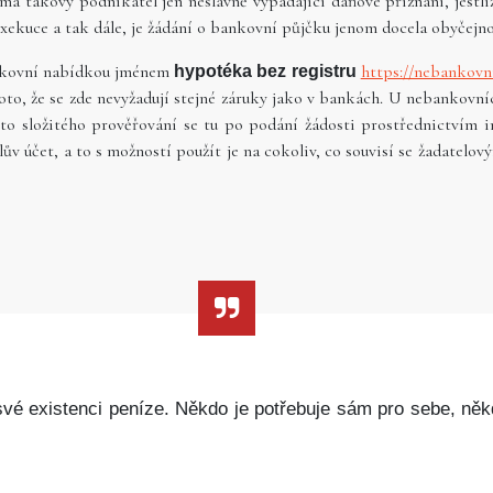
má takový podnikatel jen neslavně vypadající daňové přiznání, jestliž
 exekuce a tak dále, je žádání o bankovní půjčku jenom docela obyčejno
nkovní nabídkou jménem
https://nebankovn
hypotéka bez registru
roto, že se zde nevyžadují stejné záruky jako v bankách. U nebankovní
to složitého prověřování se tu po podání žádosti prostřednictvím in
lův účet, a to s možností použít je na cokoliv, co souvisí se žadate
é existenci peníze. Někdo je potřebuje sám pro sebe, někdo