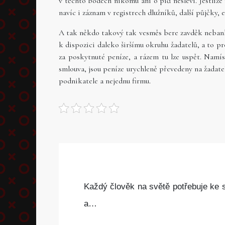
v těchto bodech nikomu ani o píď nesleví. Jestliže 
navíc i záznam v registrech dlužníků, další půjčky,
A tak někdo takový tak vesměs bere zavděk neba
k dispozici daleko širšímu okruhu žadatelů, a to p
za poskytnuté peníze, a rázem tu lze uspět. Namís
smlouva, jsou peníze urychleně převedeny na žadate
podnikatele a nejednu firmu.
Každý člověk na světě potřebuje ke sv
a…