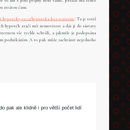
e to ani s jeho příjmy není valné, jestliže má tento
u ztrátou času.
i-hypoteky-cz.cz/hypoteka-bez-registru/
. Ta je totiž
ch hypoték stačí mít nemovitost a dát ji do zástavy
ternetu vše rychle schválí, a jakmile je podepsána
lovým podnikáním. A to pak může zachránit nejednoho
 pak ale klidně i pro větší počet lidí