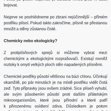
bojovat.
Nejprve se poohlédneme po zbrani nejúčinnější – přímém
postřiku plísní. Pokud takto zakročíme, plísně se přestanou
množit a stěny zůstanou čisté.
Chemicky nebo ekologicky?
Z protiplísňových sprejů si můžeme vybrat mezi
chemickými a ekologickými rozprašovači. Existují rovněž
roztoky k omytí velkých ploch stěn napadených plísněmi.
Chemické postřiky působí většinou na bázi chloru. Účinkují
okamžitě, po pár minutách je na místě postřiku vidět čistá
zeď. Tyto přípravky jsou ovšem zrádné. Sice plíseň vyhubí,
ale svým působením působí proti dalším přátelským
mikroorganismům, které jsou přírodní a které patří
k přirozenému osídlení zdiva. Důsledkem je potom