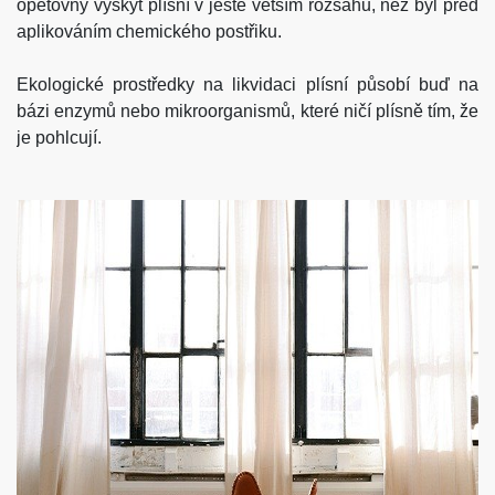
opětovný výskyt plísní v ještě větším rozsahu, než byl před
aplikováním chemického postřiku.
Ekologické prostředky na likvidaci plísní působí buď na
bázi enzymů nebo mikroorganismů, které ničí plísně tím, že
je pohlcují.