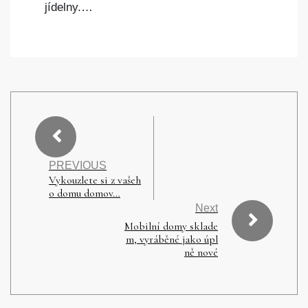
jídelny.…
PREVIOUS
Vykouzlete si z vašeh
o domu domov…
Next
Mobilní domy sklade
m, vyráběné jako úpl
ně nové