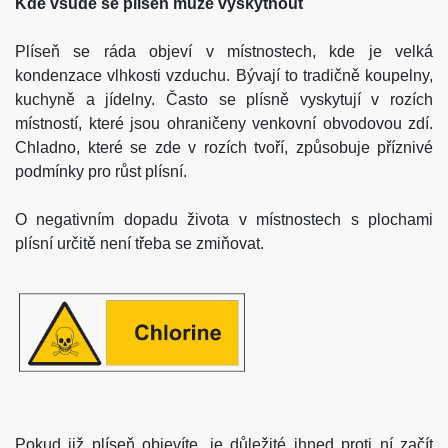
Kde všude se plíseň může vyskytnout
Plíseň se ráda objeví v místnostech, kde je velká
kondenzace vlhkosti vzduchu. Bývají to tradičně koupelny,
kuchyně a jídelny. Často se plísně vyskytují v rozích
místností, které jsou ohraničeny venkovní obvodovou zdí.
Chladno, které se zde v rozích tvoří, způsobuje příznivé
podmínky pro růst plísní.
O negativním dopadu života v místnostech s plochami
plísní určitě není třeba se zmiňovat.
Pokud již plíseň objevíte, je důležité ihned proti ní začít