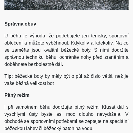
Správná obuv
U běhu je výhoda, že potřebujete jen tenisky, sportovní
oblečení a můžete vyběhnout. Kdykoliv a kdekoliv. Na co
se zaměřte jsou kvalitní běžecké boty. S nimi dodržíte
správnou techniku běhu, ochráníte nohy před zraněním a
doběhnete bezbolestně dál.
Tip
: běžecké boty by měly být o půl až číslo větší, než je
vaše běžná velikost bot
Pitný režim
I při samotném běhu dodržujte pitný režim. Klusat dál s
vyschlými ústy byste asi moc dlouho nevydržela. V
obchodě se sportovními potřebami se zeptejte na speciální
běžeckou lahev či běžecký batoh na vodu.