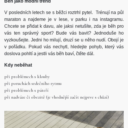
Běh jako módní trend
V posledních letech se s běžci roztrhl pytel. Trénují na půl
maraton a najdeme je v lese, v parku i na instagramu.
Chcete se přidat k davu, ale jaksi netušíte, zda je běh pro
vás ten správný sport? Bude vás bavit? Jednoduše ho
vyzkoušejte. Jedni ho milují, druzí se u něho nudí. Obojí je
v pořádku. Pokud vás nechytl, hledejte pohyb, který vás
doslova pohltí a jestli vás běh baví, čtěte dál.
Kdy neběhat
při problémech s klouby
při poruchách srdečního rytmu
při problémech s páteří
při nadváze či obezitě (je vhodnější začít nejprve s chůzí)