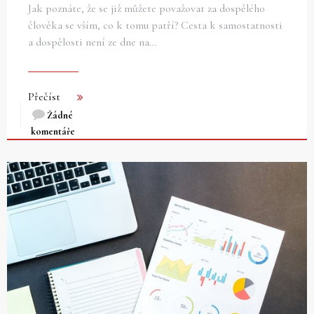
Jak poznáte, že se již můžete považovat za dospělého
člověka se vším, co k tomu patří? Cesta k samostatnosti
a dospělosti není ze dne na…
Přečíst
Žádné
komentáře