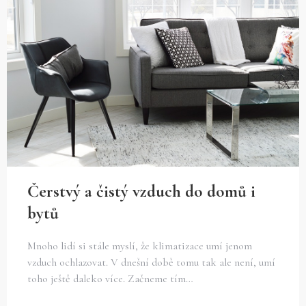
Čerstvý a čistý vzduch do domů i
bytů
Mnoho lidí si stále myslí, že klimatizace umí jenom
vzduch ochlazovat. V dnešní době tomu tak ale není, umí
toho ještě daleko více. Začneme tím…