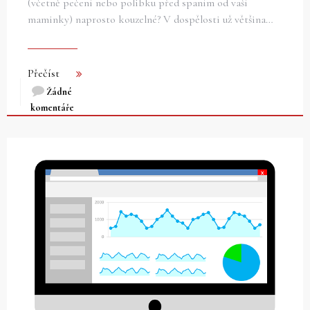
(včetně pečení nebo polibku před spaním od vaší
maminky) naprosto kouzelné? V dospělosti už většina…
Přečíst
Žádné
komentáře