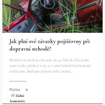
Jak plní své závazky pojišťovny při
dopravní nehodě?
Neštěstí nechodí po horách, ale po lidech, říká jedno
staré české přísloví a my se s ním bohužel každodenně
setkáváme. Buď naše přátele nebo známé…
Přečíst
Žádné
komentáře