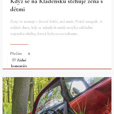
Když se na Kladensku stěhuje žena s
dětmi
Ženy to nemají v životě lehčí, než muži. Právě naopak. A
zvláště dnes, kdy se mladých mužů netýká základní
vojenská služba, která byla za socialismu…
Přečíst
Žádné
komentáře