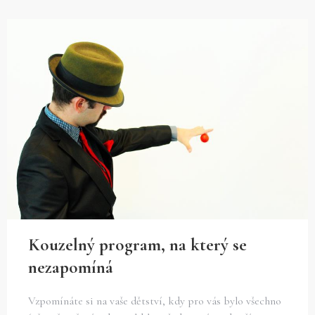
Kouzelný program, na který se
nezapomíná
Vzpomínáte si na vaše dětství, kdy pro vás bylo všechno