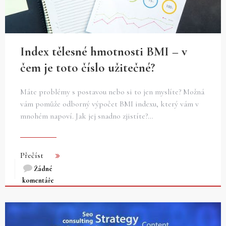
Index tělesné hmotnosti BMI – v
čem je toto číslo užitečné?
Máte problémy s postavou nebo si to jen myslíte? Možná
vám pomůže odborný výpočet BMI indexu, který vám v
mnohém napoví. Jak jej snadno zjistíte?…
Přečíst
Žádné
komentáře