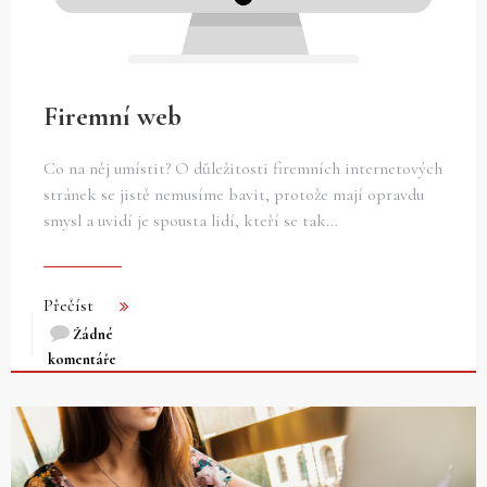
Firemní web
Co na něj umístit? O důležitosti firemních internetových
stránek se jistě nemusíme bavit, protože mají opravdu
smysl a uvidí je spousta lidí, kteří se tak…
Přečíst
Žádné
komentáře